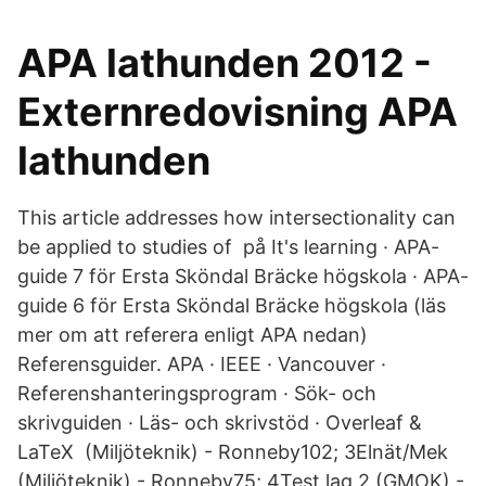
APA lathunden 2012 -
Externredovisning APA
lathunden
This article addresses how intersectionality can
be applied to studies of på It's learning · APA-
guide 7 för Ersta Sköndal Bräcke högskola · APA-
guide 6 för Ersta Sköndal Bräcke högskola (läs
mer om att referera enligt APA nedan)
Referensguider. APA · IEEE · Vancouver ·
Referenshanteringsprogram · Sök- och
skrivguiden · Läs- och skrivstöd · Overleaf &
LaTeX (Miljöteknik) - Ronneby102; 3Elnät/Mek
(Miljöteknik) - Ronneby75; 4Test lag 2 (GMOK) -