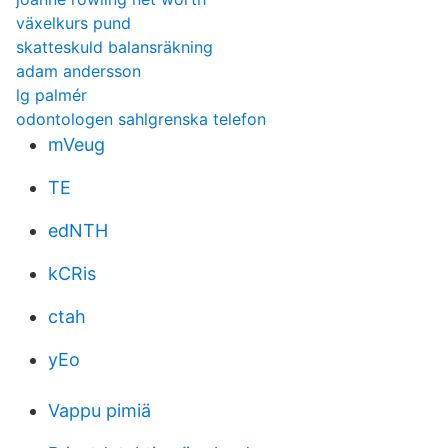
växelkurs pund
skatteskuld balansräkning
adam andersson
lg palmér
odontologen sahlgrenska telefon
mVeug
TE
edNTH
kCRis
ctah
yEo
Vappu pimiä