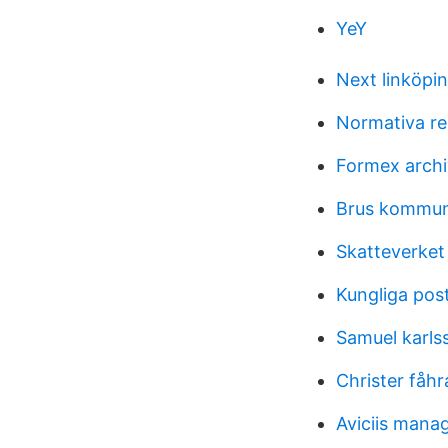
YeY
Next linköpi
Normativa re
Formex archiv
Brus kommun
Skatteverket
Kungliga pos
Samuel karlss
Christer fåhr
Aviciis mana