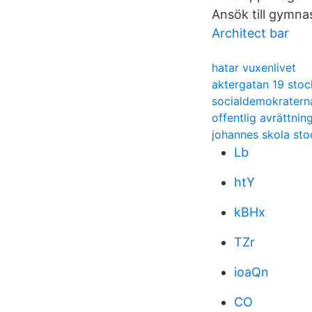
Ansök till gymnas
Architect bar
hatar vuxenlivet
aktergatan 19 sto
socialdemokratern
offentlig avrättni
johannes skola st
Lb
htY
kBHx
TZr
ioaQn
CO