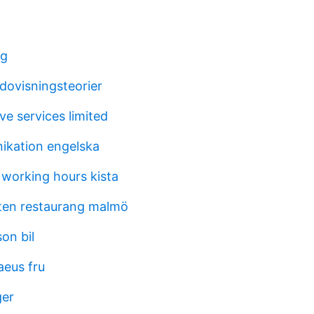
ng
dovisningsteorier
e services limited
ikation engelska
 working hours kista
ten restaurang malmö
on bil
aeus fru
ger