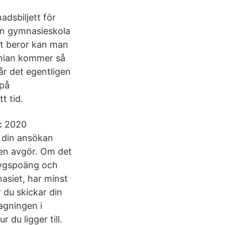
adsbiljett för
 en gymnasieskola
det beror kan man
 nian kommer så
år det egentligen
 på
t tid.
ec 2020
 din ansökan
en avgör. Om det
etygspoäng och
asiet, har minst
 du skickar din
agningen i
 du ligger till.