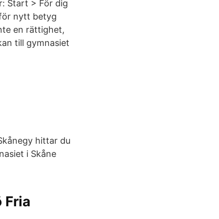
r: Start > För dig
ör nytt betyg
te en rättighet,
kan till gymnasiet
 Skånegy hittar du
asiet i Skåne
 Fria