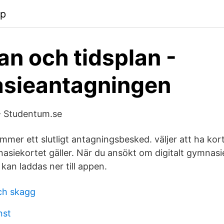
pp
n och tidsplan -
sieantagningen
- Studentum.se
kommer ett slutligt antagningsbesked. väljer att ha kort
siekortet gäller. När du ansökt om digitalt gymnasie
 kan laddas ner till appen.
ch skagg
nst