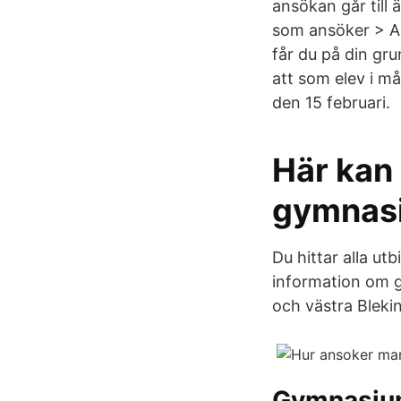
ansökan går till 
som ansöker > An
får du på din gru
att som elev i må
den 15 februari.
Här kan 
gymnasi
Du hittar alla ut
information om g
och västra Bleki
Gymnasi