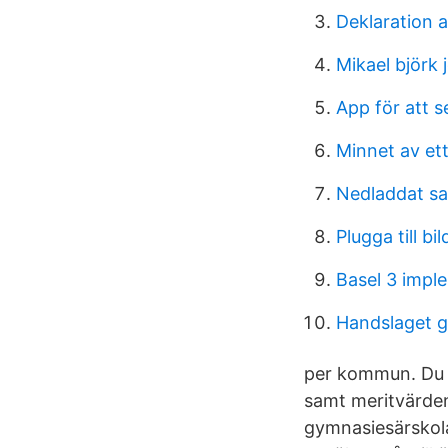
Deklaration 
Mikael björk j
App för att 
Minnet av ett
Nedladdat s
Plugga till bil
Basel 3 impl
Handslaget g
per kommun. Du 
samt meritvärden
gymnasiesärskola