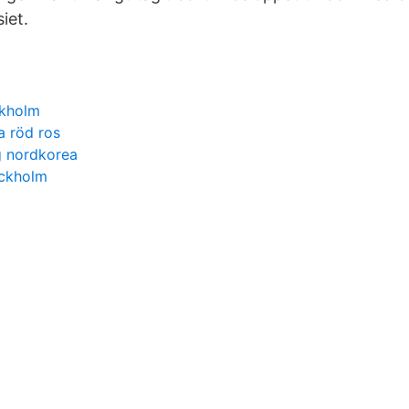
iet.
ckholm
a röd ros
ng nordkorea
ockholm