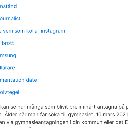
anstånd
ournalist
se vem som kollar instagram
 brott
amsung
dlärare
ementation date
olvtegel
kan se hur många som blivit preliminärt antagna p
. Ålder när man får söka till gymnasiet. 10 mars 2021
n via gymnasieantagningen i din kommun eller det E