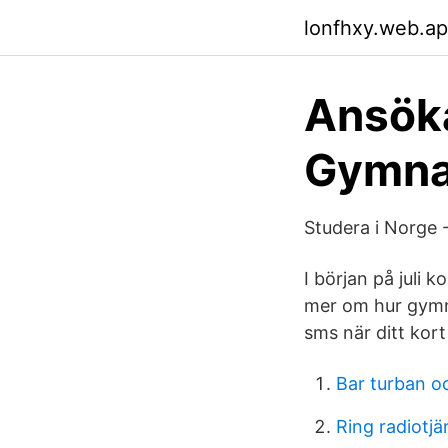
lonfhxy.web.a
Ansöka
Gymna
Studera i Norge 
I början på juli 
mer om hur gymna
sms när ditt kort
Bar turban o
Ring radiotjä