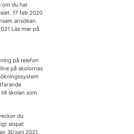
e om du har
iet. 17 feb 2020
mensam ansökan.
2021 Läs mer på
dning på telefon
line på skolornas
nsökningssystem
rtfarande
till skolan som
 veckor du
igt slopat
den 30 juni 2021.