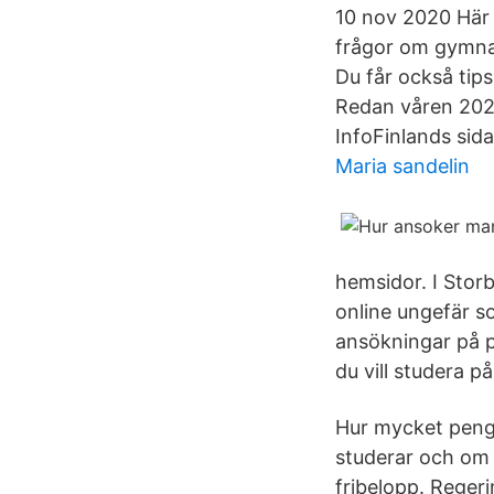
10 nov 2020 Här
frågor om gymnas
Du får också tip
Redan våren 202
InfoFinlands si
Maria sandelin
hemsidor. I Sto
online ungefär s
ansökningar på pa
du vill studera på
Hur mycket penga
studerar och om d
fribelopp. Regerin