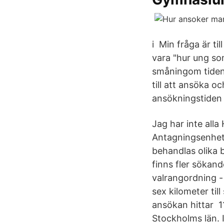
i Min fråga är ti
vara "hur ung so
småningom tiden 
till att ansöka o
ansökningstiden D
Jag har inte all
Antagningsenhete
behandlas olika
finns fler sökan
valrangordning -
sex kilometer til
ansökan hittar 1
Stockholms län. I 