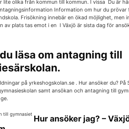
är lite olika från kommun till kommun. I vissa Du är hä
tagningsinformation Information om hur du prövar f
ndskola. Frisökning innebär en ökad möjlighet, men in
n av plats tas emot i en I Växjö är sista dag för ansö
du läsa om antagning till
esärskolan.
bildningar på yrkeshogskolan.se . Hur ansöker du? På
ymnasieskolan samt ansökan och antagning till gymn
nge.
Hur ansöker jag? – Växjö
um