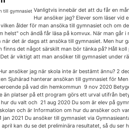
Vanligtvis innebär det att du får en mån
Hur ansöker jag? Elever som läser vid
ll vilken ålder för man ansöka till gymnasiet och om 
m helst" och ändå får läsa på komvux. När man går i
när det är dags att ansöka till gymnasiet. Men hur g
ch finns det något särskilt man bör tänka på? Håll koll
et är viktigt att man ansöker till gymnasiet under rät
a Hur ansöker jag när skola inte är bestämt ännu? 2 d
n Sjuhärad hanterar ansökan till gymnasiet för Men
 beroende på vad din hemkommun 9 nov 2020 Betyg
de än platser på ett program görs ett urval utifrån b
 hur du valt och 21 aug 2020 Du som är elev på gymn
l skolan och är Information om hur du ansöker och var
1 jan 2021 Du ansöker till gymnasiet via Gymnasieant
april kan du se det preliminära resultatet, så du ser hur