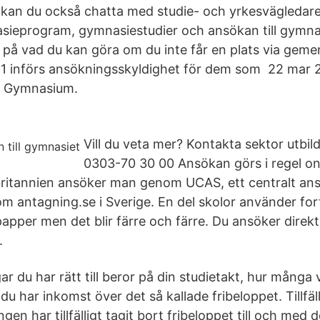
 kan du också chatta med studie- och yrkesvägledar
ieprogram, gymnasiestudier och ansökan till gymnas
s på vad du kan göra om du inte får en plats via ge
1 införs ansökningsskyldighet för dem som 22 mar 
da Gymnasium.
Vill du veta mer? Kontakta sektor utbil
0303-70 30 00 Ansökan görs i regel on
rbritannien ansöker man genom UCAS, ett centralt a
om antagning.se i Sverige. En del skolor använder fo
pper men det blir färre och färre. Du ansöker direkt 
.
r du har rätt till beror på din studietakt, hur många
u har inkomst över det så kallade fribeloppet. Tillfäll
gen har tillfälligt tagit bort fribeloppet till och med 