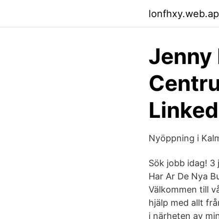
lonfhxy.web.a
Jenny 
Centr
Linked
Nyöppning i Kalm
Sök jobb idag! 3
Har Ar De Nya B
Välkommen till vå
hjälp med allt fr
i närheten av mi