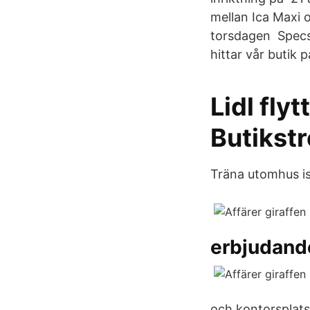
mellan Ica Maxi 
torsdagen Specsa
hittar vår butik 
Lidl fly
Butikst
Träna utomhus is
erbjudand
och kontorsplats