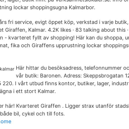
tning lockar shoppingsugna Kalmarbor.
 års fri service, evigt öppet köp, verkstad i varje buti
et Giraffen, Kalmar. 4.2K likes · 83 talking about this 
en - kvarteret fyllt av shopping! Här kan du shoppa,
mat, fika och Giraffens upprustning lockar shopping
Här hittar du besöksadress, telefonnummer och
vår butik: Baronen. Adress: Skeppsbrogatan 1
220. I vårt utbud finns kontor, butiker, lager, industr
ägna i ett stort Kalmar.
r här! Kvarteret Giraffen . Ligger strax utanför stad
 både bil, cykel och till fots.
 home