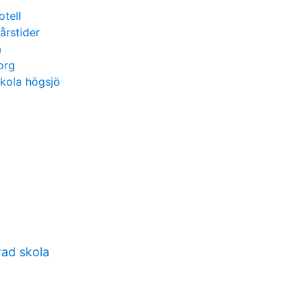
otell
årstider
a
org
kola högsjö
rad skola