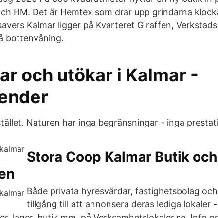
och HM. Det är Hemtex som drar upp grindarna klock
vers Kalmar ligger på Kvarteret Giraffen, Verkstads
på bottenvåning.
ttar och utökar i Kalmar -
render
tället. Naturen har inga begränsningar - inga prestat
Stora Coop Kalmar Butik och
en
Både privata hyresvärdar, fastighetsbolag och
tillgång till att annonsera deras lediga lokaler 
er, lager, butik mm. på Verksamhetslokaler.se. Info o