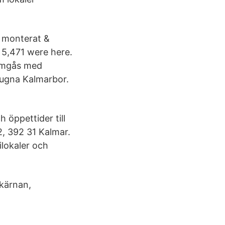
k, monterat &
· 5,471 were here.
 umgås med
sugna Kalmarbor.
 öppettider till
2, 392 31 Kalmar.
ilokaler och
skärnan,