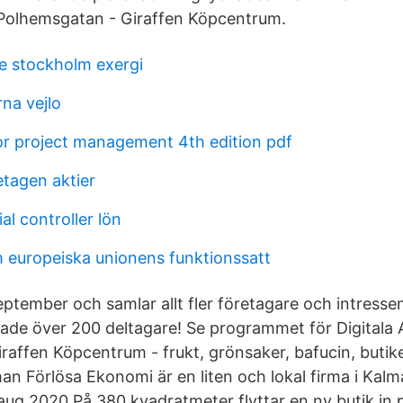
Polhemsgatan - Giraffen Köpcentrum.
e stockholm exergi
na vejlo
r project management 4th edition pdf
tagen aktier
al controller lön
 europeiska unionens funktionssatt
eptember och samlar allt fler företagare och intresse
 hade över 200 deltagare! Se programmet för Digitala
raffen Köpcentrum - frukt, grönsaker, bafucin, butike
an Förlösa Ekonomi är en liten och lokal firma i Kalm
aug 2020 På 380 kvadratmeter flyttar en ny butik in 