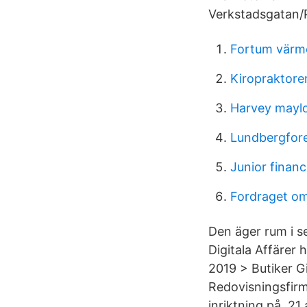
Verkstadsgatan/
Fortum värm
Kiropraktorer
Harvey maylo
Lundbergfore
Junior financi
Fordraget om
Den äger rum i s
Digitala Affärer
2019 > Butiker Gi
Redovisningsfirm
inriktning på 21 