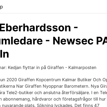
pp
Eberhardsson -
umledare - Newsec 
In
ar: Kedjan flyttar in på Giraffen - Kalmarposten
 jun 2020 Giraffen Kopcentrum Kalmar Butiker Och O
utikerna Nar Giraffen Nyoppnar Barometern. Nya Gi
ra Tele2-butiker och anslutna återförsäljare. I en Tel
ån abonnemang, hårdvaror och företagsfrågor till hur
n nuvarande plats. Sökning lyckades. Det finns 47