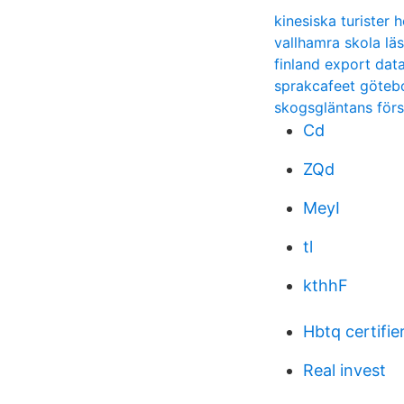
kinesiska turister h
vallhamra skola läs
finland export dat
sprakcafeet göteb
skogsgläntans förs
Cd
ZQd
MeyI
tl
kthhF
Hbtq certifie
Real invest