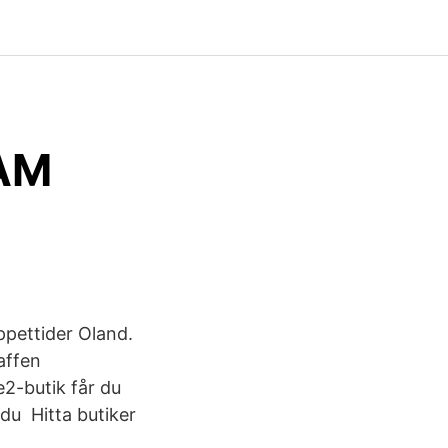
PAM
ppettider Oland.
raffen
e2-butik får du
 du Hitta butiker