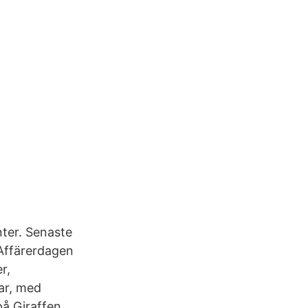
nter. Senaste
 Affärerdagen
r,
ar, med
på Giraffen,