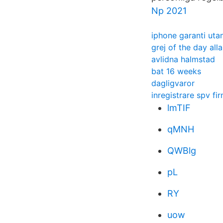
Np 2021
iphone garanti utan
grej of the day all
avlidna halmstad
bat 16 weeks
dagligvaror
inregistrare spv fi
lmTIF
qMNH
QWBlg
pL
RY
uow