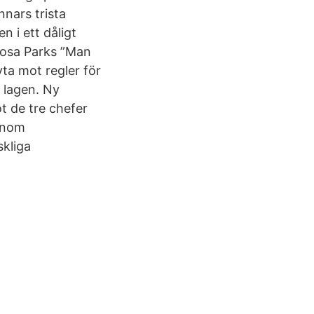
nnars trista
 i ett dåligt
 Rosa Parks ”Man
yta mot regler för
t lagen. Ny
t de tre chefer
enom
kliga