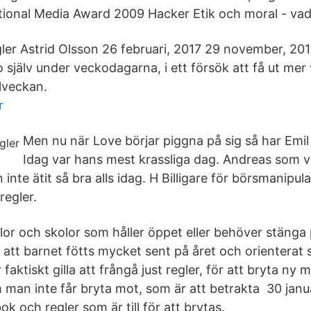
ional Media Award 2009 Hacker Etik och moral - vad ä
gler Astrid Olsson 26 februari, 2017 29 november, 201
 själv under veckodagarna, i ett försök att få ut mer
olveckan.
r
Men nu när Love börjar piggna på sig så har Emil 
Idag var hans mest krassliga dag. Andreas som 
 inte ätit så bra alls idag. H Billigare för börsmanipu
regler.
olor och skolor som håller öppet eller behöver stänga
att barnet fötts mycket sent på året och orienterat 
faktiskt gilla att frångå just regler, för att bryta ny 
 man inte får bryta mot, som är att betrakta 30 janu
ok och regler som är till för att brytas.