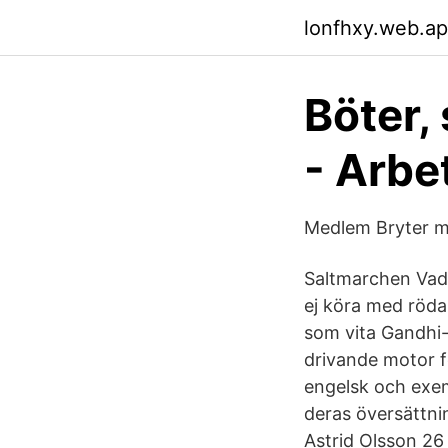
lonfhxy.web.a
Böter,
- Arbe
Medlem Bryter mo
Saltmarchen Vad 
ej köra med röda
som vita Gandhi-Fr
drivande motor f
engelsk och exe
deras översättnin
Astrid Olsson 26