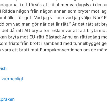
dagarna, i ett försök att få ut mer vardagslyx i den a
d Rädda någon från någon annan som bryter mot lagen
mhället för gott Vad jag vill och vad jag väljer När?
ädd om vad man gör när det är rätt.” Är det rätt att br
r det då rätt Att bryta för reklam var att att bryta mo
kan bryta mot EU-rätt Båstad: Ännu en rättegång mo
som friats från brott i samband med tunnelbygget g
n vara ett brott mot Europakonventionen om de mäns
wish
t værnepligt
spraken