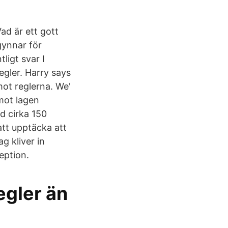
ad är ett gott
gynnar för
ligt svar I
regler. Harry says
mot reglerna. We'
 mot lagen
d cirka 150
att upptäcka att
g kliver in
eption.
egler än