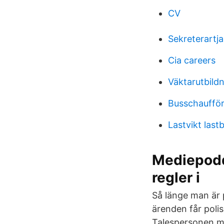
CV
Sekreterartja
Cia careers
Väktarutbildn
Busschaufför
Lastvikt lastb
Mediepodde
regler i
Så länge man är p
ärenden får poli
Talespersonen me