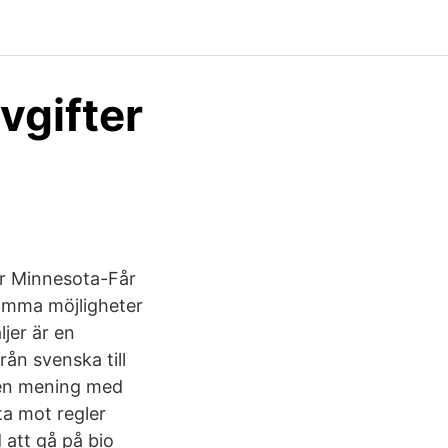
vgifter
ar Minnesota-Får
samma möjligheter
ljer är en
ån svenska till
en mening med
ta mot regler
 att gå på bio