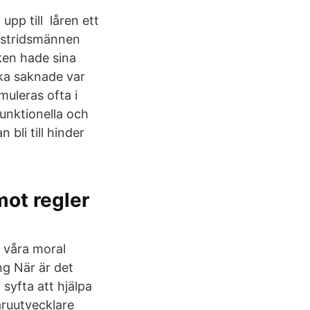
upp till låren ett
. stridsmännen
ken hade sina
ka saknade var
uleras ofta i
 funktionella och
 bli till hinder
mot regler
 våra moral
ng När är det
syfta att hjälpa
aruutvecklare