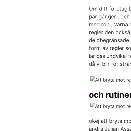
Om ditt företag b
par gånger , och
med rop , varna 
regler den ocks
de obegränsade m
form av regler som
lär oss undvika f
då vi blir för str
och rutine
okej att bryta mo
andra Julian Ass