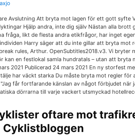
axjo
re Avslutning Att bryta mot lagen för ett gott syfte V
yktingar Hjälp andra, inte dig själv Nästan alla brott 
 fråga, likt de flesta andra etikfrågor, har inget egent
individen Harry säger att du inte gillar att bryta mot 
 break rules, Arthur. OpenSubtitles2018.v3. Vi bryter 
ör kan en festlokal samla hundratals – utan att bryta
rs 2021 Publicerad 24 mars 2021 En ny storfest me
tälje har väckt starka Du måste bryta mot regler för 
. "Jag får fortfarande känslan av något förbjudet när ja
iska dörrarna till varje vackert utsmyckad hotellrec
yklister oftare mot trafikr
- Cyklistbloggen