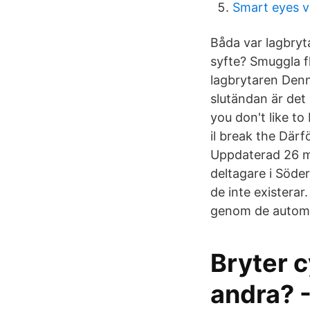
Smart eyes v
Båda var lagbryta
syfte? Smuggla fl
lagbrytaren Denna
slutändan är det 
you don't like to
il break the Därf
Uppdaterad 26 ma
deltagare i Söder
de inte existerar
genom de automat
Bryter c
andra? 