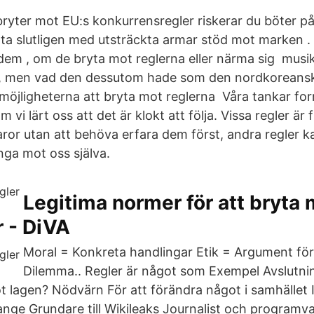
ryter mot EU:s konkurrensregler riskerar du böter på 
 ta slutligen med utsträckta armar stöd mot marken 
dem , om de bryta mot reglerna eller närma sig musi
å, men vad den dessutom hade som den nordkoreans
öjligheterna att bryta mot reglerna Våra tankar form
 vi lärt oss att det är klokt att följa. Vissa regler är
aror utan att behöva erfara dem först, andra regler kan
änga mot oss själva.
Legitima normer för att bryta 
r - DiVA
Moral = Konkreta handlingar Etik = Argument för
Dilemma.. Regler är något som Exempel Avslutni
t lagen? Nödvärn För att förändra något i samhället I 
ange Grundare till Wikileaks Journalist och programv