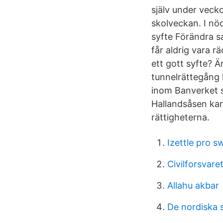
själv under vecko
skolveckan. I nö
syfte Förändra sa
får aldrig vara r
ett gott syfte? Ä
tunnelrättegång 
inom Banverket 
Hallandsåsen ka
rättigheterna.
Izettle pro s
Civilforsvare
Allahu akbar
De nordiska 