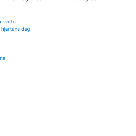
 kvitto
a hjartans dag
rma