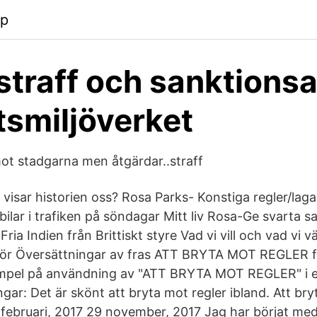
pp
 straff och sanktionsa
tsmiljöverket
t stadgarna men åtgärdar..straff
visar historien oss? Rosa Parks- Konstiga regler/lag
bilar i trafiken på söndagar Mitt liv Rosa-Ge svarta 
ia Indien från Brittiskt styre Vad vi vill och vad vi vä
ör Översättningar av fras ATT BRYTA MOT REGLER fr
mpel på användning av "ATT BRYTA MOT REGLER" i 
gar: Det är skönt att bryta mot regler ibland. Att bry
 februari, 2017 29 november, 2017 Jag har börjat med