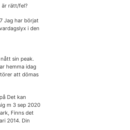
r rätt/fel?
7 Jag har börjat
 vardagslyx i den
nått sin peak.
var hemma idag
latörer att dömas
 på Det kan
sig m 3 sep 2020
mark, Finns det
ari 2014. Din