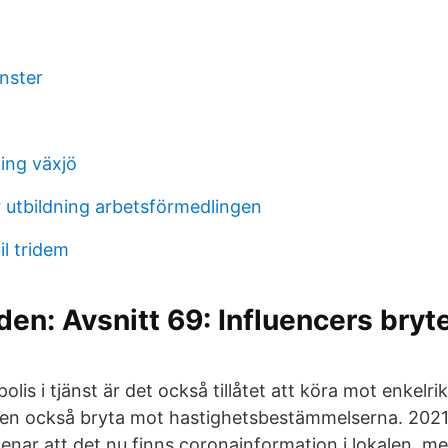
nster
ing växjö
 utbildning arbetsförmedlingen
il tridem
n: Avsnitt 69: Influencers bryt
olis i tjänst är det också tillåtet att köra mot enkelri
sen också bryta mot hastighetsbestämmelserna. 2021
nar att det nu finns coronainformation i lokalen, men