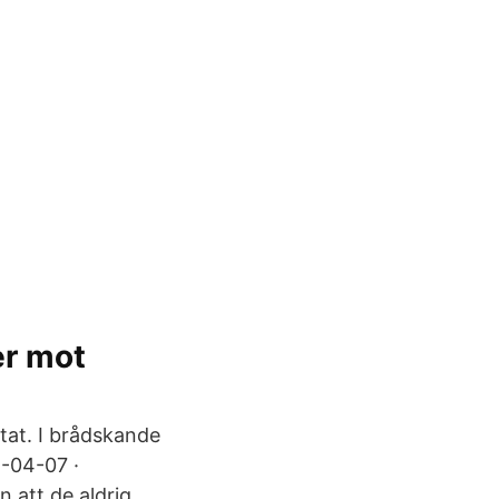
er mot
ktat. I brådskande
-04-07 ·
 att de aldrig