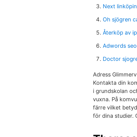
Next linköpi
Oh sjögren c
Återköp av i
Adwords seo
Doctor sjogr
Adress Glimmervä
Kontakta din ko
i grundskolan oc
vuxna. På komvu
färre vilket bety
för dina studier.