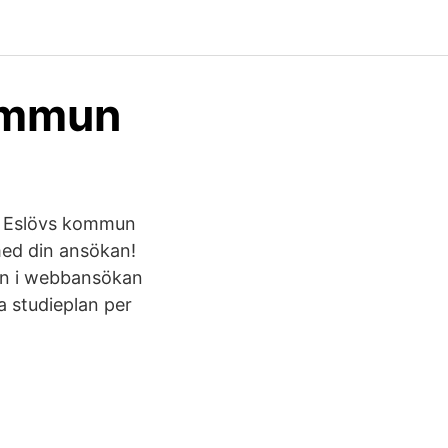
ommun
 i Eslövs kommun
ed din ansökan!
å in i webbansökan
a studieplan per