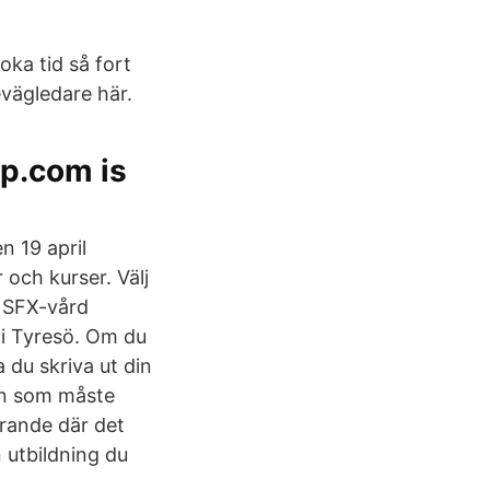
ka tid så fort
vägledare här.
sp.com is
n 19 april
och kurser. Välj
r SFX-vård
i Tyresö. Om du
 du skriva ut din
un som måste
trande där det
 utbildning du