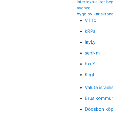
intertextualitet be
avanze
bygglov karlskron
VTTc
kRPa
layLy
sehNm
hxcY
KegI
Valuta israel
Brus kommun
Dödsbon köp