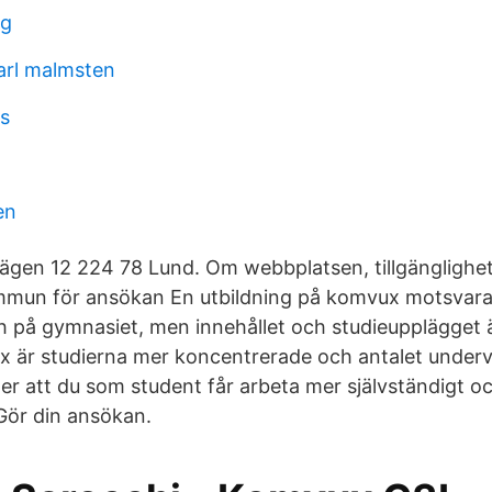
ng
arl malmsten
ps
en
gen 12 224 78 Lund. Om webbplatsen, tillgänglighet
mmun för ansökan En utbildning på komvux motsvara
h på gymnasiet, men innehållet och studieupplägget 
x är studierna mer koncentrerade och antalet under
der att du som student får arbeta mer självständigt o
 Gör din ansökan.