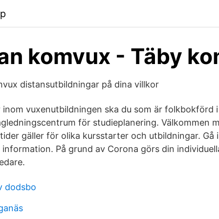
pp
an komvux - Täby k
vux distansutbildningar på dina villkor
er inom vuxenutbildningen ska du som är folkbokförd
ägledningscentrum för studieplanering. Välkommen m
ider gäller för olika kursstarter och utbildningar. G
 information. På grund av Corona görs din individuell
edare.
av dodsbo
ganäs