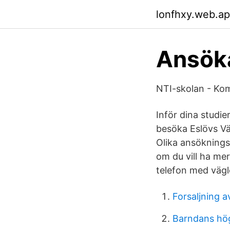
lonfhxy.web.a
Ansök
NTI-skolan - Kom
Inför dina studi
besöka Eslövs V
Olika ansökningst
om du vill ha mer
telefon med vägl
Forsaljning 
Barndans hö