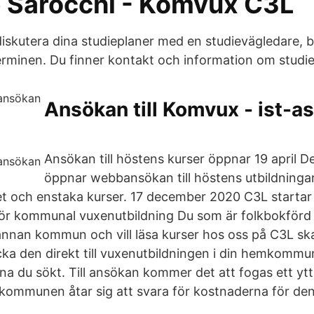
 Sarocchi - Komvux C3L
skutera dina studieplaner med en studievägledare, bo
erminen. Du finner kontakt och information om studie
Ansökan till Komvux - ist-a
Ansökan till höstens kurser öppnar 19 april De
öppnar webbansökan till höstens utbildningar 
t och enstaka kurser. 17 december 2020 C3L starta
ör kommunal vuxenutbildning Du som är folkbokförd 
 annan kommun och vill läsa kurser hos oss på C3L ska
ka den direkt till vuxenutbildningen i din hemkomm
a du sökt. Till ansökan kommer det att fogas ett yt
mmunen åtar sig att svara för kostnaderna för den