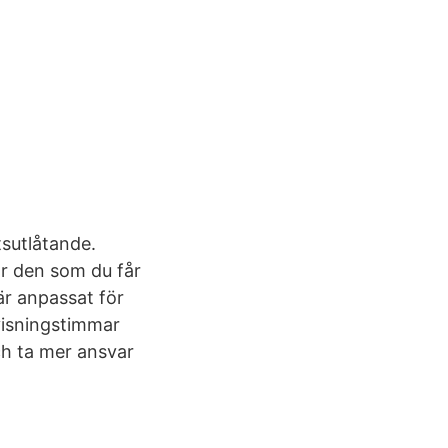
sutlåtande.
r den som du får
är anpassat för
visningstimmar
ch ta mer ansvar