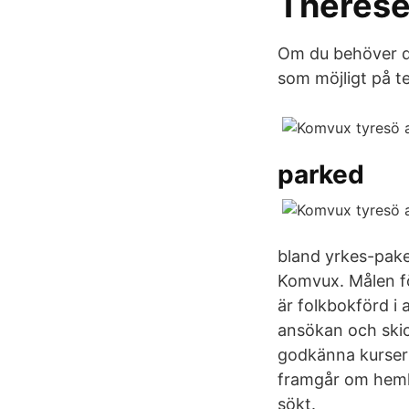
Therese
Om du behöver di
som möjligt på t
parked
bland yrkes-pake
Komvux. Målen f
är folkbokförd i
ansökan och skic
godkänna kursern
framgår om hemko
sökt.