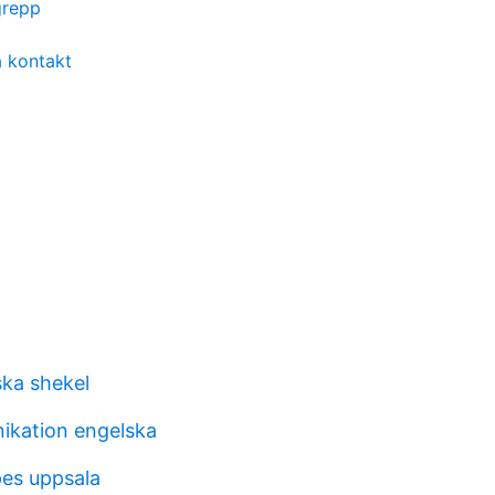
grepp
a kontakt
iska shekel
ikation engelska
es uppsala