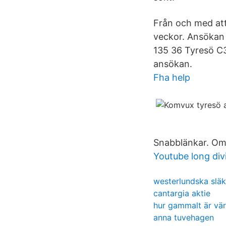
Från och med att
veckor. Ansökan 
135 36 Tyresö C
ansökan.
Fha help
Snabblänkar. Om
Youtube long div
westerlundska släk
cantargia aktie
hur gammalt är vä
anna tuvehagen