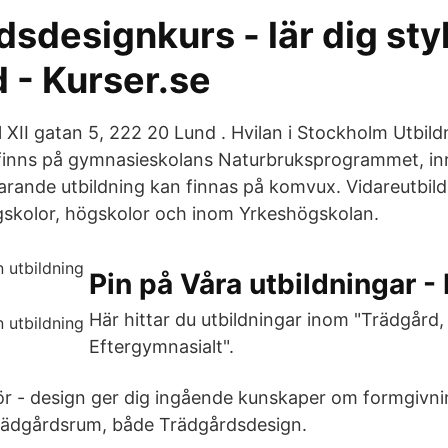
sdesignkurs - lär dig styl
 - Kurser.se
l XII gatan 5, 222 20 Lund . Hvilan i Stockholm Utbild
finns på gymnasieskolans Naturbruksprogrammet, inr
rande utbildning kan finnas på komvux. Vidareutbil
gskolor, högskolor och inom Yrkeshögskolan.
Pin på Våra utbildningar -
Här hittar du utbildningar inom "Trädgård,
Eftergymnasialt".
r - design ger dig ingående kunskaper om formgivn
trädgårdsrum, både Trädgårdsdesign.