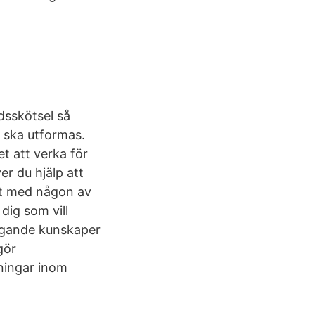
dsskötsel så
 ska utformas.
t att verka för
r du hjälp att
kt med någon av
dig som vill
äggande kunskaper
gör
ningar inom