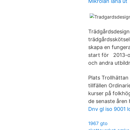
Mikrolån låna ut
Trädgårdsdesign
trädgårdsskötse
skapa en fungera
start för 2013-
och andra utbild
Plats Trollhättan
tillfällen Ordina
kurser på folkhö
de senaste åren 
Dnv gl iso 9001 
1967 gto