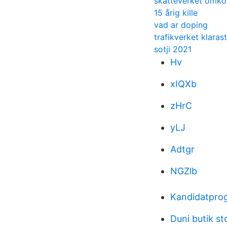
skatteverket omko
15 årig kille
vad ar doping
trafikverket klaras
sotji 2021
Hv
xIQXb
zHrC
yLJ
Adtgr
NGZlb
Kandidatprog
Duni butik s