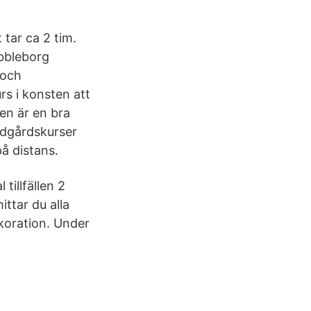
 tar ca 2 tim.
ibbleborg
 och
 i konsten att
en är en bra
ädgårdskurser
å distans.
tillfällen 2
ittar du alla
koration. Under