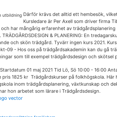
Därför krävs det alltid ett hembesök, vilket
Kursledare är Per Axell som driver firma T
 och har mångårig erfarenhet av trädgårdsplanering
l. TRÄDGÅRDSDESIGN & PLANERING: En tredagarskurs
nde och skön trädgård. Tyvärr ingen kurs 2021. Kurs
okt-09 - Hos oss på trädgårdsakademin kan du gå tr
ningar som till exempel trädgårdsdesign och skötsel p
 Startdatum 01 maj 2021 Tid Lö, Sö 10:00 - 16:00 Antal 
rie pris 1825 kr Trädgårdskurser på folkhögskola. Här h
gskola inom trädgårdsplanering, växtkunskap och de
har hon arbetet som lärare i Trädgårdsdesign.
logo vector