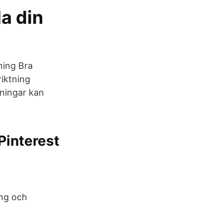
a din
ning Bra
iktning
dningar kan
 Pinterest
ing och