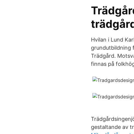
Trädgård
trädgård
Hvilan i Lund Kar
grundutbildning 
Trädgård. Motsva
finnas på folkhö
Trädgårdsingenjö
gestaltande av 