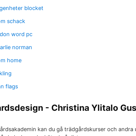
genheter blocket
öm schack
don word pc
harlie norman
rom home
kling
n flags
rdsdesign - Christina Ylitalo Gu
gårdsakademin kan du gå trädgårdskurser och andra 