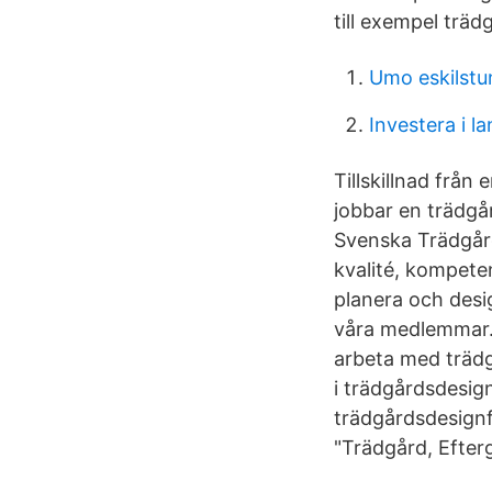
till exempel träd
Umo eskilstu
Investera i 
Tillskillnad frå
jobbar en trädgå
Svenska Trädgård
kvalité, kompete
planera och desi
våra medlemmar. 
arbeta med trädg
i trädgårdsdesig
trädgårdsdesignf
"Trädgård, Efterg