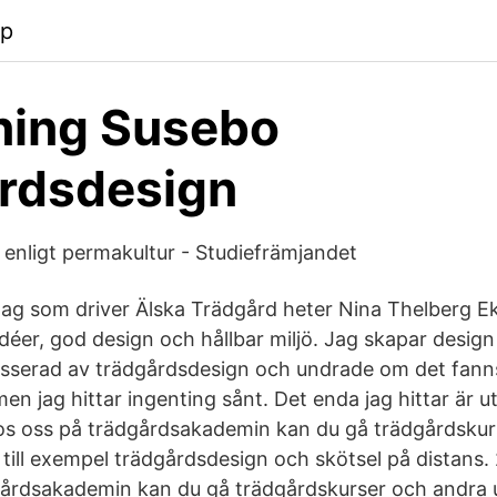
pp
ning Susebo
rdsdesign
enligt permakultur - Studiefrämjandet
g som driver Älska Trädgård heter Nina Thelberg Ek
a idéer, god design och hållbar miljö. Jag skapar desig
sserad av trädgårdsdesign och undrade om det fanns 
 men jag hittar ingenting sånt. Det enda jag hittar är 
os oss på trädgårdsakademin kan du gå trädgårdskur
 till exempel trädgårdsdesign och skötsel på distans.
gårdsakademin kan du gå trädgårdskurser och andra 