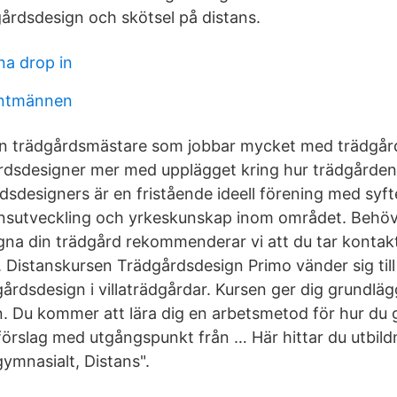
gårdsdesign och skötsel på distans.
na drop in
lantmännen
n en trädgårdsmästare som jobbar mycket med trädgår
rdsdesigner mer med upplägget kring hur trädgården
sdesigners är en fristående ideell förening med syfte
nsutveckling och yrkeskunskap inom området. Behöve
gna din trädgård rekommenderar vi att du tar konta
Distanskursen Trädgårdsdesign Primo vänder sig till 
årdsdesign i villaträdgårdar. Kursen ger dig grundl
n. Du kommer att lära dig en arbetsmetod för hur du 
örslag med utgångspunkt från … Här hittar du utbild
ymnasialt, Distans".