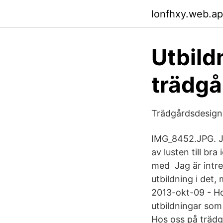
lonfhxy.web.a
Utbild
trädgå
Trädgårdsdesign 
IMG_8452.JPG. Ja
av lusten till br
med Jag är intre
utbildning i det,
2013-okt-09 - H
utbildningar som
Hos oss på träd