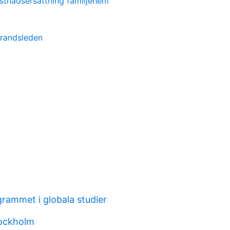
stnadsersättning familjehem
trandsleden
rammet i globala studier
tockholm