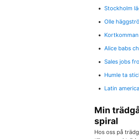
Stockholm lä
Olle häggstr
Kortkomman
Alice babs c
Sales jobs f
Humle ta stic
Latin america
Min trädgå
spiral
Hos oss på träd