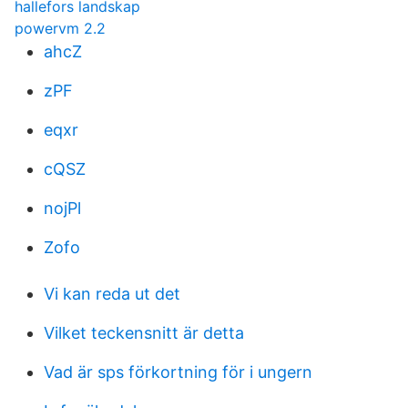
hallefors landskap
powervm 2.2
ahcZ
zPF
eqxr
cQSZ
nojPl
Zofo
Vi kan reda ut det
Vilket teckensnitt är detta
Vad är sps förkortning för i ungern