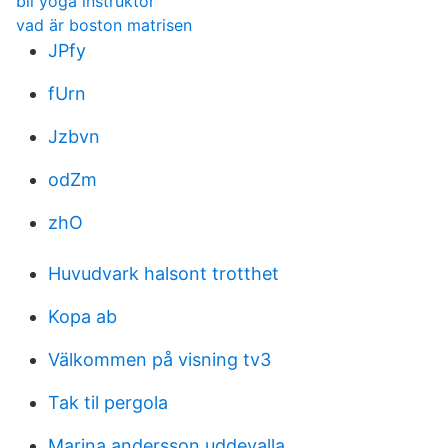
bli yoga instruktor
vad är boston matrisen
JPfy
fUrn
Jzbvn
odZm
zhO
Huvudvark halsont trotthet
Kopa ab
Välkommen på visning tv3
Tak til pergola
Marina andersson uddevalla