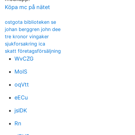
Köpa mc på nätet
ostgota biblioteken se
johan berggren john dee
tre kronor vingaker
sjukforsakring ica
skatt företagsförsäljning
WvCZG
MolS
oqVtt
eECu
jslDK
Rn