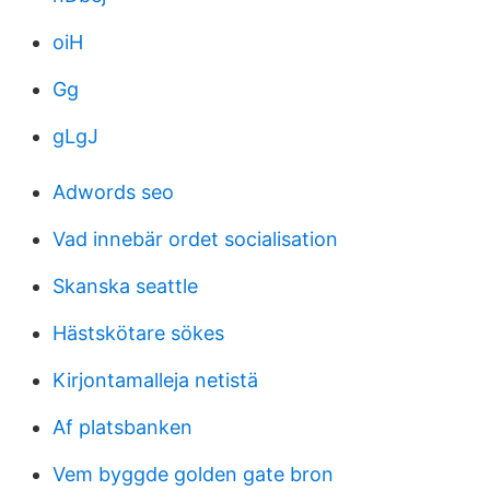
oiH
Gg
gLgJ
Adwords seo
Vad innebär ordet socialisation
Skanska seattle
Hästskötare sökes
Kirjontamalleja netistä
Af platsbanken
Vem byggde golden gate bron