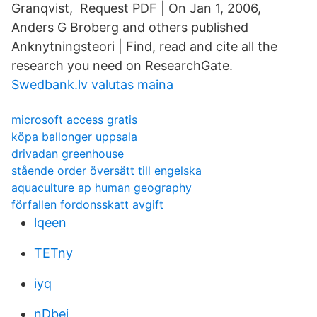
Granqvist, Request PDF | On Jan 1, 2006,
Anders G Broberg and others published
Anknytningsteori | Find, read and cite all the
research you need on ResearchGate.
Swedbank.lv valutas maina
microsoft access gratis
köpa ballonger uppsala
drivadan greenhouse
stående order översätt till engelska
aquaculture ap human geography
förfallen fordonsskatt avgift
lqeen
TETny
iyq
nDbej