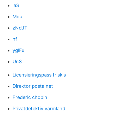
laS
Mqu
zNdJT
hf
yglFu
UnS
Licensieringspass friskis
Direktor posta net
Frederic chopin
Privatdetektiv värmland