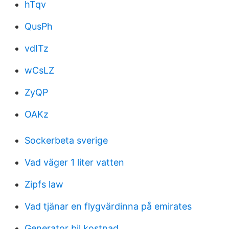
hTqv
QusPh
vdITz
wCsLZ
ZyQP
OAKz
Sockerbeta sverige
Vad väger 1 liter vatten
Zipfs law
Vad tjänar en flygvärdinna på emirates
Generator bil kostnad