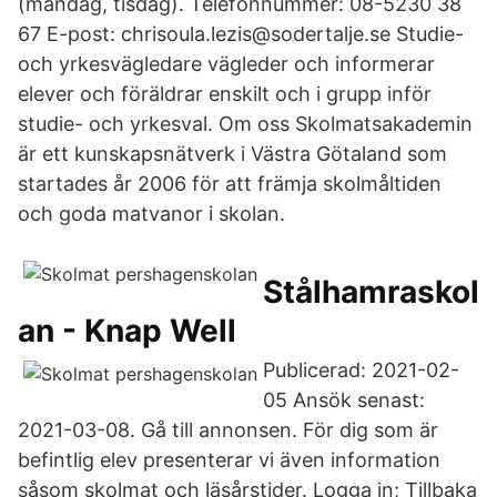
(måndag, tisdag). Telefonnummer: 08-5230 38
67 E-post: chrisoula.lezis@sodertalje.se Studie-
och yrkesvägledare vägleder och informerar
elever och föräldrar enskilt och i grupp inför
studie- och yrkesval. Om oss Skolmatsakademin
är ett kunskapsnätverk i Västra Götaland som
startades år 2006 för att främja skolmåltiden
och goda matvanor i skolan.
Stålhamraskol
an - Knap Well
Publicerad: 2021-02-
05 Ansök senast:
2021-03-08. Gå till annonsen. För dig som är
befintlig elev presenterar vi även information
såsom skolmat och läsårstider. Logga in; Tillbaka