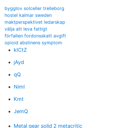
bygglov solceller trelleborg
hostel kalmar sweden
maktperspektivet ledarskap
välja att leva fattigt
förfallen fordonsskatt avgift
opioid abstinens symptom
kICtZ
jAyd
qQ
NimI
Kmt
JemQ
Metal gear solid 2 metacritic